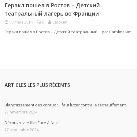
Геракл пошел в Ростов – Детский
театральный лагерь во Франции
10 mars 2014
0
CaroKim
Геракл пошел в Ростов – Детский театральный… par CarolineKim
ARTICLES LES PLUS RÉCENTS
Blanchissement des coraux : il faut lutter contre le réchauffement
27 novembre 2024
Découvrez le film Face à face
17 septembre 2024