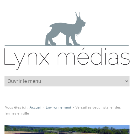
Vous êtes ici :
Accueil
›
Environnement
›
Versailles veut installer des
fermes en ville