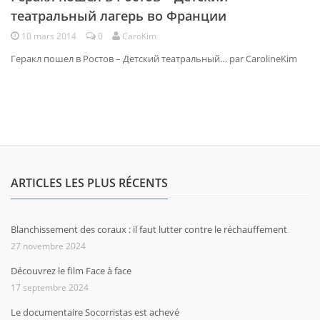
театральный лагерь во Франции
10 mars 2014
0
CaroKim
Геракл пошел в Ростов – Детский театральный… par CarolineKim
ARTICLES LES PLUS RÉCENTS
Blanchissement des coraux : il faut lutter contre le réchauffement
27 novembre 2024
Découvrez le film Face à face
17 septembre 2024
Le documentaire Socorristas est achevé